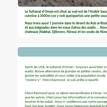
Le Sultanat d'Oman est situé au sud-est de l'Arabie Saou
culmine à 3000m (on y voit quelquefois une petite couch
Nous irons aussi 1 journée dans le désert du Rub al Khal
et aux baignades dans les eaux claires des wadis ... Nous
chateaux (Nakhal, Djibreen, Nizwa) et les souks de Nizw
Après les USA, le sultanat d'Oman : toujours aussi bien or
wadis. Bonne alternance de grandes et petites randos, de 
goûter les spécialités et nous mêler à la population local
"reviens-y". Merci Raymond. Je suis prête à repartir.
Merci Raymond pour ce séjour extraordinaire à Oman. N
que les autres. Merci pour tes informations et la connaissa
boutres et les palais. Nous n' oublierons pas notre passage
fous rire avec Josette. Nous avons beaucoup apprécié la ge