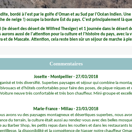
dite, bordé à l'est par le golfe d'Oman et au Sud par l'Océan Indien. Une
e de neige !) occupe la bordure Est du pays. C'est principalement là que
i (le désert des désert de Wilfred Thesiger) et 1 journée dans le désert d
 aurons aussi de l'attention pour la culture et l'histoire du pays, avec l
a et de Mascate. Attention, cela reste bien sûr un séjour de marche à pie
Commentaires
Josette - Montpellier - 27/03/2018
ganisé et très diversifié. Superbes paysages et séjour qui combine la montagn
bivouacs et d'hôtels confortables pour faire des poses, de pique-niques et
e. Voiture neuve très confortable et très bon chauffeur. Mini-groupe et excel
Marie-France - Millau - 23/03/2018
ous avons vu des paysages montagneux et désertiques superbes, nous avo
nce du terrain, la culture était aussi au rendez-vous avec des belles mosquée
 au Barber Shop, les petits repas dans les routiers et dans les restaurants l
ntillesse, la disponibilité et la compétence de Nasser notre chauffeur Omanai